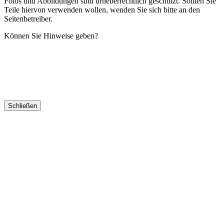
Fotos und Abbildungen sind urheberrechtlich geschützt. Sollten Sie
Teile hiervon verwenden wollen, wenden Sie sich bitte an den
Seitenbetreiber.
Können Sie Hinweise geben?
Für die Erforschung des Œuvre und Wirken von Hannes Hegen
bitten wir um Unterstützung.
Bitte treten Sie in
Kontakt
, wenn Sie Zeichnungen, Dokumente,
Fotos von Hannes Hegen alias Johannes Hegenbarth besitzen.
Schließen